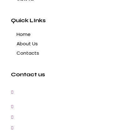
Quick LInks
Home
About Us
Contacts
Contact us
3, Gokul Pura, Ramte Ram Road, Ghaziabad,
U.P-201001-India
0120-4548102,2700083
+91-9457154581, 9810982605, 8368861299
srijsblighting@yahoo.in